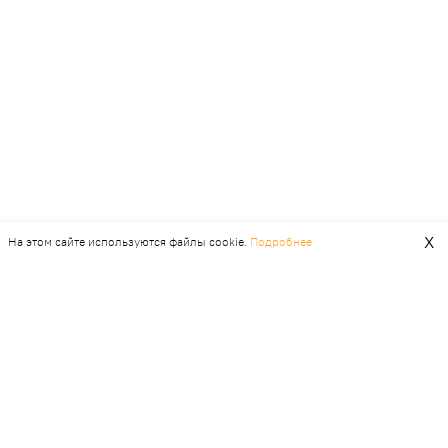
Х
На этом сайте используются файлы cookie.
Подробнее
Платье макси "Daisy"
Платье мини "Muse"
11 990 ₽
14 990 ₽
8 790 ₽
10 990 ₽
Долями по 2 998 ₽
Долями по 2 198 ₽